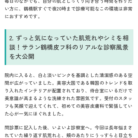
毎日のなかでも、自分の肌とじっくり向き合う時間を作りた
い方に、鶴橋駅すぐで夜20時まで診療可能なこの環境は非常
におすすめです。
2. ずっと気になっていた肌荒れやシミを相
談！サラン鶴橋皮フ科のリアルな診察風景
を大公開
院内に入ると、白と淡いピンクを基調とした清潔感のある空
間が広がっていました。美容大国である韓国のトレンドを取
り入れたインテリアが配置されており、待合室にいるだけで
美意識が高まるような洗練された雰囲気です。受付のスタッ
フも笑顔で迎えてくれて、初めての美容皮膚科で緊張してい
た心が一気にほぐれました。
問診票に記入した後、いよいよ診察室へ。今回は長年悩まさ
れていた繰り返す肌荒れと、頬のあたりにうっすらと目立ち