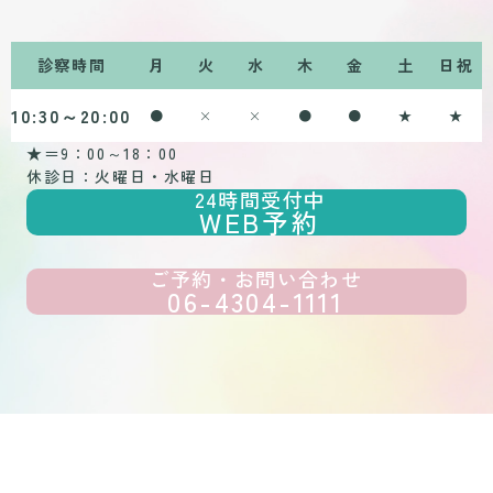
診察時間
月
火
水
木
金
土
日祝
10:30～20:00
●
×
×
●
●
★
★
★＝9：00～18：00
休診日：火曜日・水曜日
24時間受付中
WEB予約
ご予約・お問い合わせ
06-4304-1111