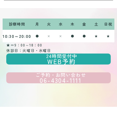
診察時間
月
火
水
木
金
土
日祝
10:30～20:00
●
×
×
●
●
★
★
★＝9：00～18：00
休診日：火曜日・水曜日
24時間受付中
WEB予約
ご予約・お問い合わせ
06-4304-1111