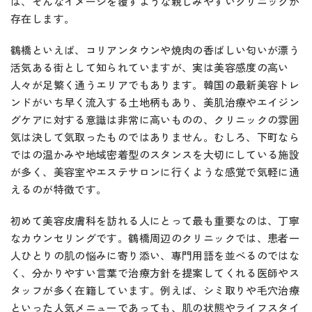
は、そんなイメージを覆すような親しみやすいクリニックが
存在します。
鶴橋といえば、コリアンタウンや焼肉の香ばしい匂いが漂う
活気ある街として知られていますが、実は美容感度の高い
人々が足繁く通うエリアでもあります。韓国の最新美容トレ
ンドがいち早く流入する土地柄もあり、美肌治療やエイジン
グケアに対する意識は非常に高いものの、クリニックの雰囲
気は決して気取ったものではありません。むしろ、下町なら
ではの温かみや地域密着型のスタンスを大切にしている施設
が多く、美容室やエステサロンに行くような感覚で気軽に通
えるのが特徴です。
初めて美容皮膚科を訪れる人にとって最も重要なのは、丁寧
なカウンセリングです。鶴橋周辺のクリニックでは、患者一
人ひとりの肌の悩みに寄り添い、専門用語を並べるのではな
く、分かりやすい言葉で治療方針を提案してくれる医師やス
タッフが多く在籍しています。例えば、シミ取りや毛穴治療
といった人気メニューであっても、肌の状態やライフスタイ