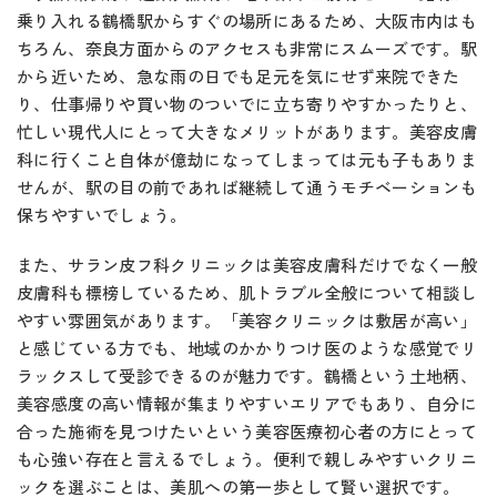
乗り入れる鶴橋駅からすぐの場所にあるため、大阪市内はも
ちろん、奈良方面からのアクセスも非常にスムーズです。駅
から近いため、急な雨の日でも足元を気にせず来院できた
り、仕事帰りや買い物のついでに立ち寄りやすかったりと、
忙しい現代人にとって大きなメリットがあります。美容皮膚
科に行くこと自体が億劫になってしまっては元も子もありま
せんが、駅の目の前であれば継続して通うモチベーションも
保ちやすいでしょう。
また、サラン皮フ科クリニックは美容皮膚科だけでなく一般
皮膚科も標榜しているため、肌トラブル全般について相談し
やすい雰囲気があります。「美容クリニックは敷居が高い」
と感じている方でも、地域のかかりつけ医のような感覚でリ
ラックスして受診できるのが魅力です。鶴橋という土地柄、
美容感度の高い情報が集まりやすいエリアでもあり、自分に
合った施術を見つけたいという美容医療初心者の方にとって
も心強い存在と言えるでしょう。便利で親しみやすいクリニ
ックを選ぶことは、美肌への第一歩として賢い選択です。